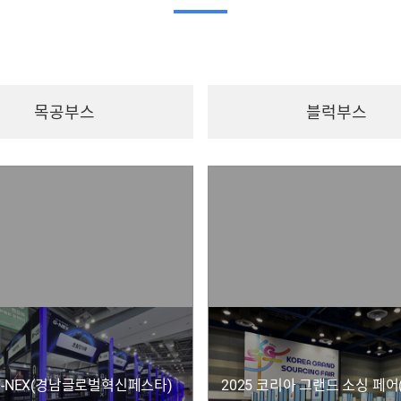
목공부스
블럭부스
 G-NEX(경남글로벌혁신페스타)