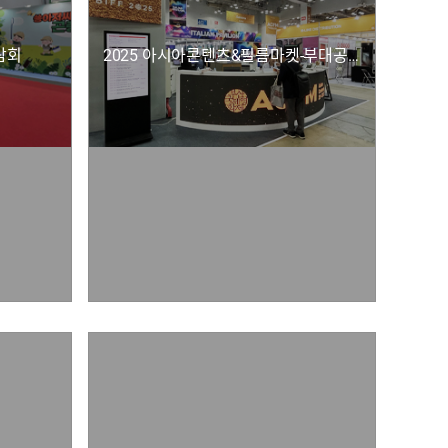
람회
2025 아시아콘텐츠&필름마켓-부대공간 및 옥외광고물