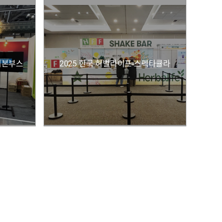
기본부스
2025 한국 허벌라이프-스펙타큘라