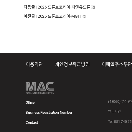
다음글 |
2026 드론쇼코리아-피앤유드론
이전글 |
2026 드론쇼코리아-MGIT
이용약관
개인정보취급방침
이메일주소무
(48060) 부산
Office
맥디자인
Business Registration Number
Tel. 051-740-7
Contact