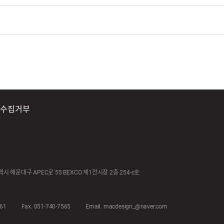
단수집거부
광역시 해운대구 APEC로 55
BEXCO 제1전시장 2층 254-c호
561
Fax. 051-740-7565
Email. macdesign_@naver.com